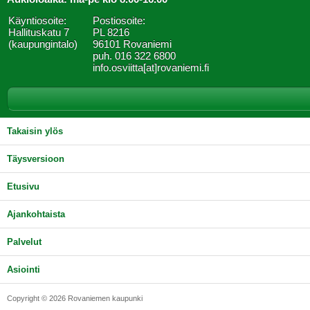
Käyntiosoite:
Postiosoite:
Hallituskatu 7
PL 8216
(kaupungintalo)
96101 Rovaniemi
puh. 016 322 6800
info.osviitta[at]rovaniemi.fi
Takaisin ylös
Täysversioon
Etusivu
Ajankohtaista
Palvelut
Asiointi
Copyright © 2026
Rovaniemen kaupunki