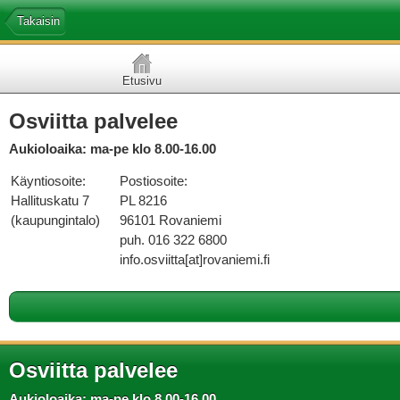
Takaisin
Etusivu
Osviitta palvelee
Aukioloaika: ma-pe klo 8.00-16.00
Käyntiosoite:
Postiosoite:
Hallituskatu 7
PL 8216
(kaupungintalo)
96101 Rovaniemi
puh. 016 322 6800
info.osviitta[at]rovaniemi.fi
Osviitta palvelee
Aukioloaika: ma-pe klo 8.00-16.00